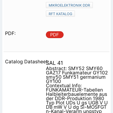
MIKROELEKTRONIK DDR
RFT KATALOG
PDF
SAL 41
Abstract: SMY52 SMY60
GAZ17 Funkamateur GY102
smy50 SMY51 germanium
GY100
Contextual Info:
FUNKAMATEUR-Tabellen
Halbleiterbauelemente aus
der DDR-Produktion 1980
Typ Plot UDs U gs UGB V U
DB mW V U dg Si-MOSFGT
n-Kanal-Verarm ungstyp