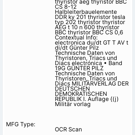
thyristor aeg thyristor BBC
CS 8-12
Halbleiterbauelemente
DDR ky 201 thyristor tesla
typ 202 thyristor thyristor
AEG t 10 n 600 thyristor
BBC thyristor BBC CS 0,6
Contextual Info:
electronica du/dt GT T AV t
di/dt Günter Pilz
Technische Daten von
Thyristoren, Triacs und
Diacs electrónica • Band
19G GÜNTER PILZ
Technische Daten von
Thyristoren, Triacs und
Diacs MILITÄRVERLAG DER
DEUTSCHEN
DEMOKRATISCHEN
REPUBLIK I. Auflage {(j)
Militär vorlag
OCR Scan