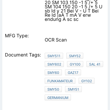
20 SM 103 150 -1 5 /+ 5
SM 104 150 20 -1 5 /+ 5 U
sb Id y 21 Bei V - U T Bei
Re Id |aA T mA V erw
endung A sc sc
OCR Scan
SMY511
SMY52
SMY602
GY100
SAL 41
SMY60
GAZ17
FUNKAMATEUR
GY102
SMY50
SMY51
GERMANIUM