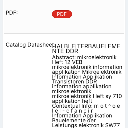
PDF
HALBLEITERBAUELEME
NTE DDR
Abstract: mikroelektronik
Heft 12 VEB
mikroelektronik information
applikation Mikroelektronik
Information Applikation
Transistoren DDR
information applikation
mikroelektronik
mikroelektronik Heft sy 710
applikation heft
Contextual Info: m o t ^ o e
l e l - c f a n c i r
Information Applikation
Bauelemente der
Leistungs­ elektronik SW77