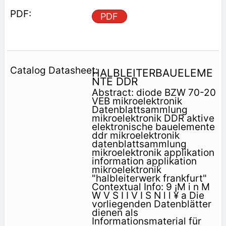
PDF
HALBLEITERBAUELEME
NTE DDR
Abstract: diode BZW 70-20
VEB mikroelektronik
Datenblattsammlung
mikroelektronik DDR aktive
elektronische bauelemente
ddr mikroelektronik
datenblattsammlung
mikroelektronik applikation
information applikation
mikroelektronik
"halbleiterwerk frankfurt"
Contextual Info: 9 ¡M i n M
W V S I I V I S N l l ¥ a Die
vorliegenden Datenblätter
dienen als
Informationsmaterial für