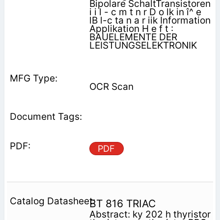
Bipolare SchaltTransistoren
i i l - c m t n r D o lk in î^ e
lB l-c ta n a r iik Information
Applikation H e f t :
BAUELEMENTE DER
LEISTUNGSELEKTRONIK
OCR Scan
PDF
BT 816 TRIAC
Abstract: ky 202 h thyristor