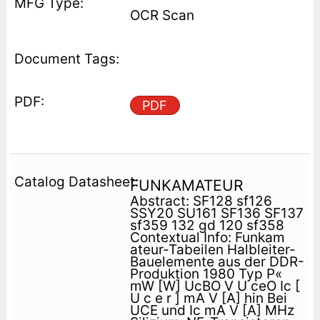
OCR Scan
PDF
FUNKAMATEUR
Abstract: SF128 sf126
SSY20 SU161 SF136 SF137
sf359 132 gd 120 sf358
Contextual Info: Funkam
ateur-Tabeilen Halbleiter-
Bauelemente aus der DDR-
Produktion 1980 Typ P«
mW [W] UcBO V U ceO Ic [
U c e r ] mA V [A] hin Bei
UCE und Ic mA V [A] MHz