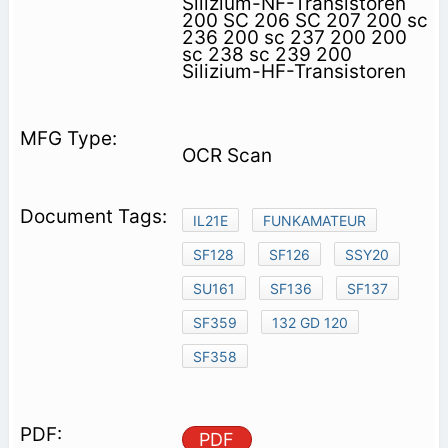
Silizium-NF-Transistoren
200 SC 206 SC 207 200 sc
236 200 sc 237 200 200
sc 238 sc 239 200
Silizium-HF-Transistoren
OCR Scan
IL21E
FUNKAMATEUR
SF128
SF126
SSY20
SU161
SF136
SF137
SF359
132 GD 120
SF358
PDF