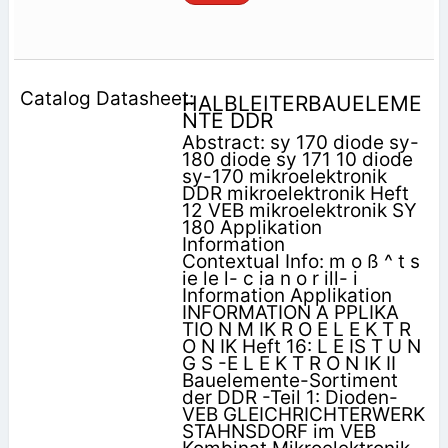
HALBLEITERBAUELEME
NTE DDR
Abstract: sy 170 diode sy-
180 diode sy 171 10 diode
sy-170 mikroelektronik
DDR mikroelektronik Heft
12 VEB mikroelektronik SY
180 Applikation
Information
Contextual Info: m o ß ^ t s
ie le l- c ia n o r ill- i
Information Applikation
INFORMATION A PPLIKA
TIO N M IK R O E L E K T R
O N IK Heft 16: L E IS T U N
G S -E L E K T R O N IK II
Bauelemente-Sortiment
der DDR -Teil 1: Dioden-
VEB GLEICHRICHTERWERK
STAHNSDORF im VEB