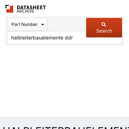
The Datasheet Arch
Part Number
Search