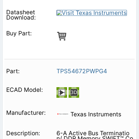
TPS54672PWPG4
Texas Instruments
6-A Active Bus Terminatio
n/ DDR Memory SWIFT™ Co