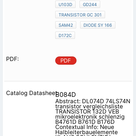
U103D
GD244
TRANSISTOR GC 301
SAM42
DIODE SY 166
D172C
PDF
B084D
Abstract: DL074D 74LS74N
transistor vergleichsliste
TRANSISTOR 132D VEB
mikroelektronik schlenzig
B4761D B761D B176D
Contextual Info: Neue
Halbleiterbauelemente