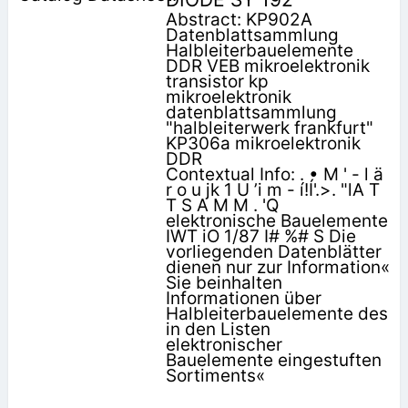
Abstract: KP902A
Datenblattsammlung
Halbleiterbauelemente
DDR VEB mikroelektronik
transistor kp
mikroelektronik
datenblattsammlung
"halbleiterwerk frankfurt"
KP306a mikroelektronik
DDR
Contextual Info: . • M ' - l ä
r o u jk 1 U ’i m - í!Í'.>. "lA T
T S A M M . 'Q
elektronische Bauelemente
IWT iO 1/87 I# %# S Die
vorliegenden Datenblätter
dienen nur zur Information«
Sie beinhalten
Informationen über
Halbleiterbauelemente des
in den Listen
elektronischer
Bauelemente eingestuften
Sortiments«