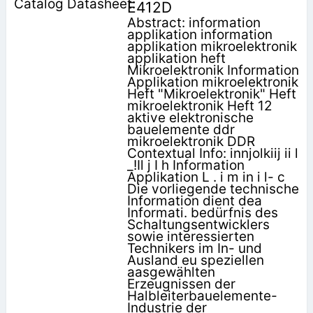
E412D
Abstract: information
applikation information
applikation mikroelektronik
applikation heft
Mikroelektronik Information
Applikation mikroelektronik
Heft "Mikroelektronik" Heft
mikroelektronik Heft 12
aktive elektronische
bauelemente ddr
mikroelektronik DDR
Contextual Info: innjolkiij ii l
_!Il j I h Information
Applikation L . i m in i l- c
Die vorliegende technische
Information dient dea
Informati. bedürfnis des
Schaltungsentwicklers
sowie interessierten
Technikers im In- und
Ausland eu speziellen
aasgewählten
Erzeugnissen der
Halbleiterbauelemente-
Industrie der