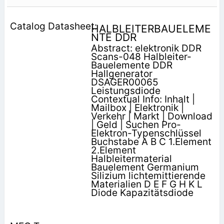
HALBLEITERBAUELEME
NTE DDR
Abstract: elektronik DDR
Scans-048 Halbleiter-
Bauelemente DDR
Hallgenerator
DSAGER00065
Leistungsdiode
Contextual Info: Inhalt |
Mailbox | Elektronik |
Verkehr | Markt | Download
| Geld | Suchen Pro-
Elektron-Typenschlüssel
Buchstabe A B C 1.Element
2.Element
Halbleitermaterial
Bauelement Germanium
Silizium lichtemittierende
Materialien D E F G H K L
Diode Kapazitätsdiode