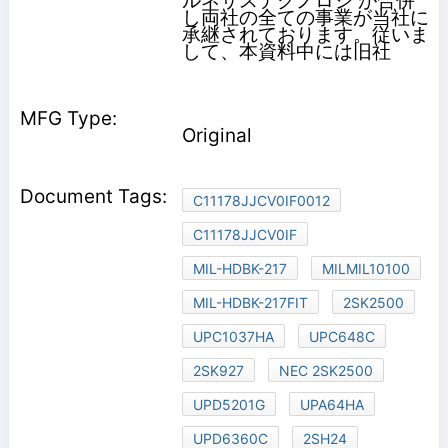
ルネサステクノロジ が合併
し両社の全ての事業が当社に
承継されております。従いま
して、本資料中には旧社
Original
C11178JJCV0IF0012
C11178JJCV0IF
MIL-HDBK-217
MILMIL10100
MIL-HDBK-217FIT
2SK2500
UPC1037HA
UPC648C
2SK927
NEC 2SK2500
UPD5201G
UPA64HA
UPD6360C
2SH24